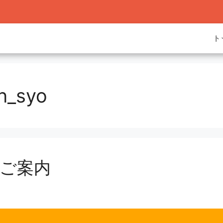
ト
n_syo
ご案内